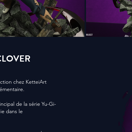
CLOVER
ection chez KetteiArt
émentaire.
incipal de la série
Yu-Gi-
ie
dans le