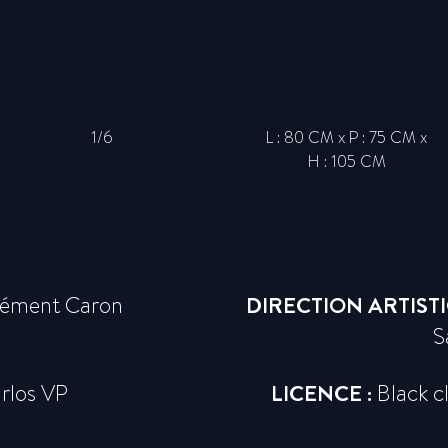
1/6
L : 80 CM x P : 75 CM x
H : 105 CM
lément Caron
DIRECTION ARTISTI
S
rlos VP
LICENCE :
Black c