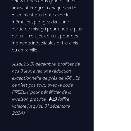
relevant des défis grâce à un quiz
amusant intégré à chaque carte.
Et ce n’est pas tout : avec le
même jeu, plongez dans une
partie de mistigri pour encore plus
de fun. Trois jeux en un, pour des
moments inoubliables entre amis
ou en famille !
Jusqu'au 31 décembre, profitez de
nos 3 jeux avec une réduction
exceptionnelle de près de 10€ ! Et
ce n’est pas tout, avec le code
FREELIV pour bénéficier de la
livraison gratuite. 🎄🎁 (offre
valable jusqu'au 31 décembre
2024)